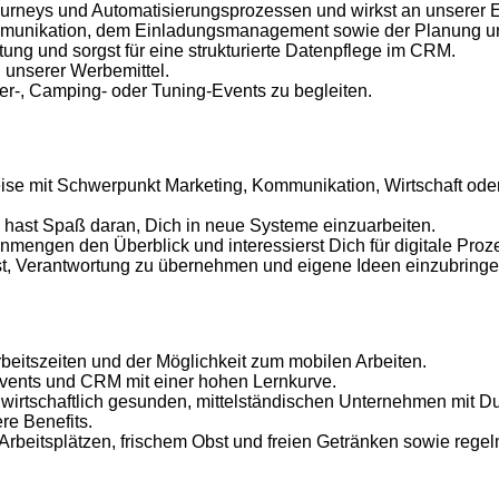
Journeys und Automatisierungsprozessen und wirkst an unserer 
mmunikation, dem Einladungsmanagement sowie der Planung un
ung und sorgst für eine strukturierte Datenpflege im CRM.
 unserer Werbemittel.
mer-, Camping- oder Tuning-Events zu begleiten.
eise mit Schwerpunkt Marketing, Kommunikation, Wirtschaft ode
nd hast Spaß daran, Dich in neue Systeme einzuarbeiten.
tenmengen den Überblick und interessierst Dich für digitale Proz
 Lust, Verantwortung zu übernehmen und eigene Ideen einzubringe
Arbeitszeiten und der Möglichkeit zum mobilen Arbeiten.
ents und CRM mit einer hohen Lernkurve.
 wirtschaftlich gesunden, mittelständischen Unternehmen mit Du
e Benefits.
beitsplätzen, frischem Obst und freien Getränken sowie regel